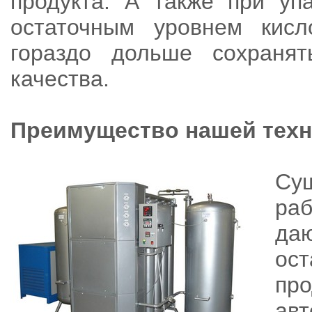
продукта. А также при уп
остаточным уровнем кисл
гораздо дольше сохраня
качества.
Преимущество нашей техн
Су
ра
да
ост
про
ав