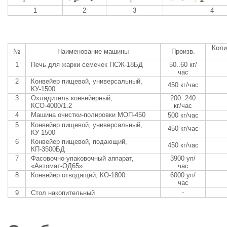
1
2
3
4
Коли
№
Наименование машины
Произв.
1
Печь для жарки семечек ПСЖ-18БД
50..60 кг/
час
2
Конвейер пищевой,
универсальный,
450 кг/час
КУ-1500
3
Охладитель конвейерный,
200..240
КСО-4000/1.2
кг/час
4
Машина очистки-полировки МОП-450
500 кг/час
5
Конвейер пищевой,
универсальный,
450 кг/час
КУ-1500
6
Конвейер пищевой,
подающий,
450 кг/час
КП-3500БД
7
Фасовочно-упаковочный аппарат,
3900 уп/
«Автомат-ОД65»
час
8
Конвейер отводящий, КО-1800
6000 уп/
час
-
9
Стол накопительный