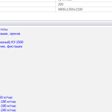
200
4800х1350х2100
стоты
ашек, орехов
азный) КУ-1500
чек, фисташки
0 кг/час
180 кг/час
190 кг/час
240 кг/час