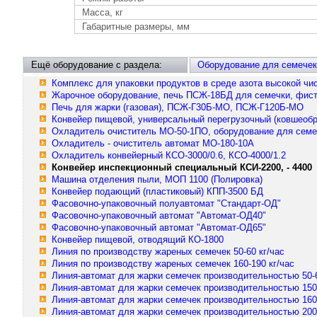
Масса, кг
Габаритные размеры, мм
Ещё оборудование с раздела:
Оборудование для семечек
Комплекс для упаковки продуктов в среде азота высокой чи
Жарочное оборудование, печь ПСЖ-18БД для семечки, фист
Печь для жарки (газовая), ПСЖ-Г30Б-МО, ПСЖ-Г120Б-МО
Конвейер пищевой, универсальный перегрузочный (ковшеобр
Охладитель очиститель МО-50-1ПО, оборудование для семе
Охладитель - очиститель автомат МО-180-10А
Охладитель конвейерный КСО-3000/0.6, КСО-4000/1.2
Конвейер инспекционный специальный КСИ-2200, - 4400
Машина отделения пыли, МОП 1100 (Полировка)
Конвейер подающий (пластиковый) КПП-3500 БД
Фасовочно-упаковочный полуавтомат "Стандарт-ОД"
Фасовочно-упаковочный автомат "Автомат-ОД40"
Фасовочно-упаковочный автомат "Автомат-ОД65"
Конвейер пищевой, отводящий КО-1800
Линия по производству жареных семечек 50-60 кг/час
Линия по производству жареных семечек 160-190 кг/час
Линия-автомат для жарки семечек производительностью 50-6
Линия-автомат для жарки семечек производительностью 150-
Линия-автомат для жарки семечек производительностью 160-
Линия-автомат для жарки семечек производительностью 200-