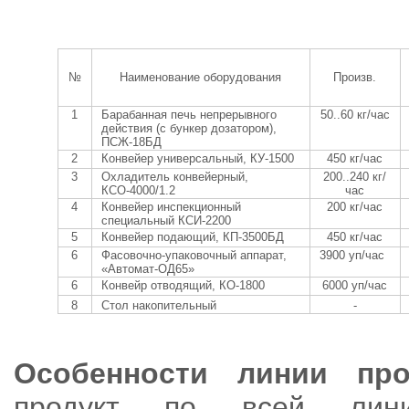
№
Наименование оборудования
Произв.
1
Барабанная печь непрерывного
50..60 кг/час
действия (с бункер дозатором),
ПСЖ-18БД
2
Конвейер универсальный, КУ-1500
450 кг/час
3
Охладитель конвейерный,
200..240 кг/
КСО-4000/1.2
час
4
Конвейер инспекционный
200 кг/час
специальный КСИ-2200
5
Конвейер подающий, КП-3500БД
450 кг/час
6
Фасовочно-упаковочный аппарат,
3900 уп/час
«Автомат-ОД65»
6
Конвейр отводящий, КО-1800
6000 уп/час
8
Стол накопительный
-
Особенности линии про
продукт по всей лини